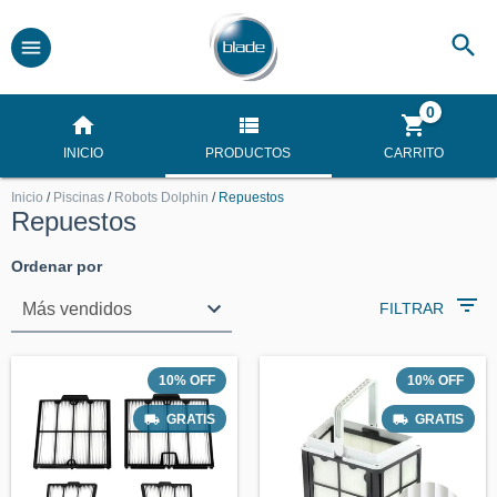
0
INICIO
PRODUCTOS
CARRITO
Inicio
/
Piscinas
/
Robots Dolphin
/
Repuestos
Repuestos
Ordenar por
FILTRAR
10
%
OFF
10
%
OFF
GRATIS
GRATIS