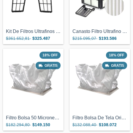
Kit De Filtros Ultrafinos Repuesto Para...
Canasto Filtro Ultrafino Repuesto Dolphi...
$361.652,81
$325.487
$215.095,07
$193.586
18
%
OFF
18
%
OFF
GRATIS
GRATIS
Filtro Bolsa 50 Micrones Robot Dolphin G...
Filtro Bolsa De Tela Original Robot Dolp...
$182.294,80
$149.150
$132.088,40
$108.072