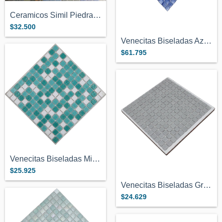
Ceramicos Simil Piedra Bali 10x10cm para...
$32.500
Venecitas Biseladas Azul Oscuro Premium...
$61.795
Venecitas Biseladas Mix Aguamarina Con B...
$25.925
Venecitas Biseladas Gris Claro 2x2cm Vit...
$24.629