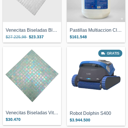
Venecitas Biseladas Blanco 2x2cm Pileta...
Pastillas Multiaccion Cloro Nataclor 25k...
$27.225,98
$23.337
$161.548
GRATIS
Venecitas Biseladas Vitreas Verde Claro...
Robot Dolphin S400
$30.470
$3.944.500