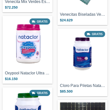
Venecita Mix Verdes Esmeralda Calidad Pr...
$72.250
Venecitas Biseladas Verde Esmeralda 2x2c...
$24.629
GRATIS
GRATIS
Oxypool Nataclor Ultra Rápido Oxigeno Ac...
$16.150
Cloro Para Piletas Nataclor Pastillas X...
$85.500
GRATIS