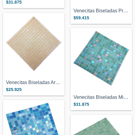
$31.875
Venecitas Biseladas Premium Gris Niebla...
$59.415
Venecitas Biseladas Arena / Beige 2x2cm...
$25.925
Venecitas Biseladas Mix Verde Tornasol A...
$31.875