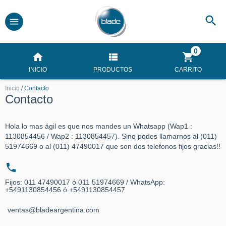
0
INICIO
PRODUCTOS
CARRITO
Inicio
/
Contacto
Contacto
Hola lo mas ágil es que nos mandes un Whatsapp (Wap1 :
1130854456 / Wap2 : 1130854457). Sino podes llamarnos al (011)
51974669 o al (011) 47490017 que son dos telefonos fijos gracias!!
Fijos: 011 47490017 ó 011 51974669 / WhatsApp:
+5491130854456 ó +5491130854457
ventas@bladeargentina.com