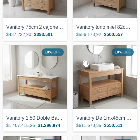
Vanitory 75cm 2 cajones para bacha de ap...
Vanitory tono miel 82cm x 38 4 cajones t...
$437.222,90
$393.501
$556.173,92
$500.557
10
%
OFF
10
%
OFF
Vanitory 1,50 Doble Bacha Color Miel 6 C...
Vanitory De 1mx45cm Con Tapa Para Bacha...
$1.407.415,26
$1.266.674
$611.678,35
$550.511