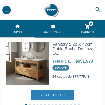
0
INICIO
PRODUCTOS
CARRITO
Vanitory 1.20 X 47cm
Doble Bacha De Loza 1
O...
$851.978
$946.642,11
10
%
OFF
24
cuotas de
$77.778,49
VER DETALLES