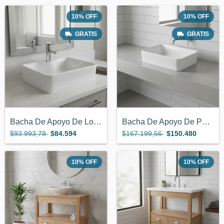
10
%
OFF
10
%
OFF
GRATIS
GRATIS
Bacha De Apoyo De Loza Para Monocomando...
Bacha De Apoyo De Porcelana Blanca 47x37...
$93.993,78
$84.594
$167.199,56
$150.480
10
%
OFF
10
%
OFF