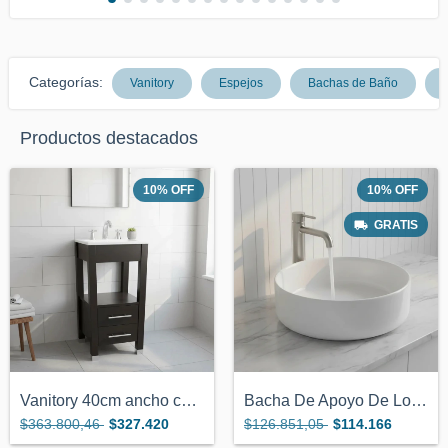
Categorías:
Vanitory
Espejos
Bachas de Baño
G
Productos destacados
10
%
OFF
10
%
OFF
GRATIS
Vanitory 40cm ancho color Wengue con 2 c...
Bacha De Apoyo De Loza Cilíndrica De 36...
$363.800,46
$327.420
$126.851,05
$114.166