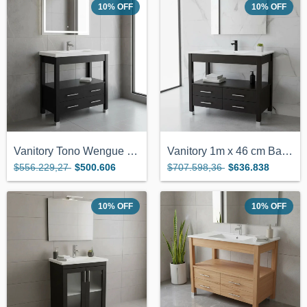
10
%
OFF
10
%
OFF
Vanitory Tono Wengue De 82x38cm 4 Cajone...
Vanitory 1m x 46 cm Bacha De Loza Color...
$556.229,27
$500.606
$707.598,36
$636.838
10
%
OFF
10
%
OFF