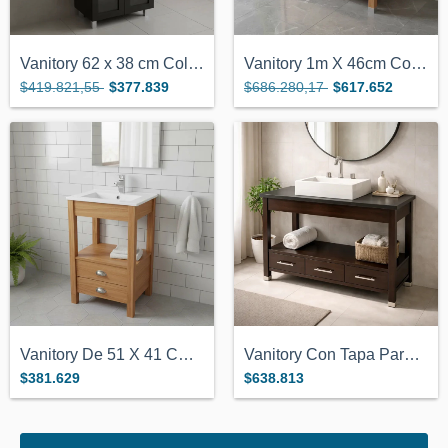
Vanitory 62 x 38 cm Color Wengue Con 2 P...
Vanitory 1m X 46cm Color Miel Con Bacha...
$419.821,55
$377.839
$686.280,17
$617.652
Vanitory De 51 X 41 Cm Con Bacha De Loza...
Vanitory Con Tapa Para Bacha De Apoyo 1....
$381.629
$638.813