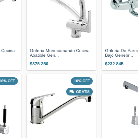
 Cocina
Griferia Monocomando Cocina
Griferia De Pare
Abatible Gen...
Bajo Genebr...
$375.250
$232.845
10
%
OFF
10
%
OFF
GRATIS