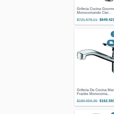
Griferia Cocina Gourm
Monocomando Cier...
$721.579,11
$649.42
Griferia De Cocina Ma
Franke Monocoma...
$180.659,36
$162.59