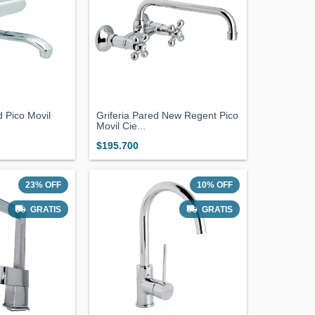
d Pico Movil
Griferia Pared New Regent Pico
Movil Cie...
$195.700
23
%
OFF
10
%
OFF
GRATIS
GRATIS