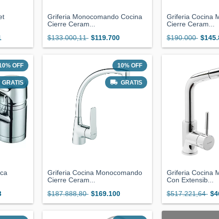
et
Griferia Monocomando Cocina
Griferia Cocin
Cierre Ceram...
Cierre Ceram...
1
$133.000,11
$119.700
$190.000
$145.
10
%
OFF
10
%
OFF
GRATIS
GRATIS
rca
Griferia Cocina Monocomando
Griferia Cocin
Cierre Ceram...
Con Extensib...
3
$187.888,80
$169.100
$517.221,64
$4