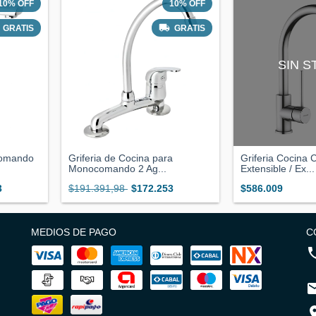
10
%
OFF
10
%
OFF
GRATIS
GRATIS
SIN 
comando
Griferia de Cocina para
Griferia Cocina 
Monocomando 2 Ag...
Extensible / Ex...
3
$191.391,98
$172.253
$586.009
MEDIOS DE PAGO
C