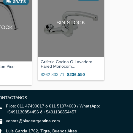
GRATIS
SIN STOCK
STOCK
Griferia Cocina O Lavadero
Pared Monocom...
Con Pico
$262.833,71
$236.550
ONTACTANOS
Fijos: 011 47490017 ó 011 51974669 / WhatsApp:
+5491130854456 ó +5491130854457
ventas@bladeargentina.com
Luis Garcia 1762, Tigre, Buenos Aires