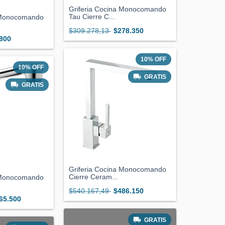
Griferia Cocina Monocomando
Tau Cierre C...
a Monocomando
$309.278,13
$278.350
800
10
%
OFF
10
%
OFF
GRATIS
GRATIS
Griferia Cocina Monocomando
Cierre Ceram...
a Monocomando
$540.167,49
$486.150
65.500
GRATIS