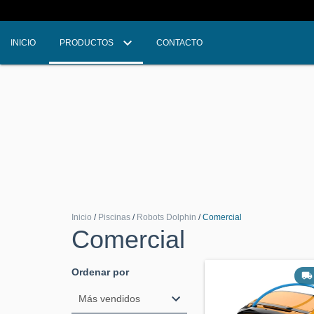
INICIO
PRODUCTOS
CONTACTO
Inicio
/
Piscinas
/
Robots Dolphin
/
Comercial
Comercial
Ordenar por