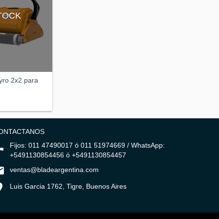
STOCK
yro 2x2 para
ONTACTANOS
Fijos: 011 47490017 ó 011 51974669 / WhatsApp:
+5491130854456 ó +5491130854457
ventas@bladeargentina.com
Luis Garcia 1762, Tigre, Buenos Aires